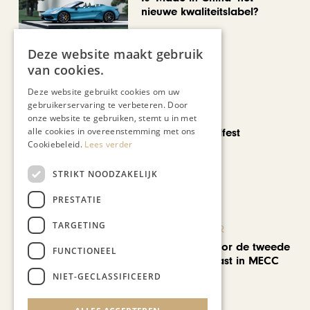
nieuwe kwaliteitslabel?
Deze website maakt gebruik
van cookies.
Deze website gebruikt cookies om uw
gebruikerservaring te verbeteren. Door
CHAPEAU TV
onze website te gebruiken, stemt u in met
alle cookies in overeenstemming met ons
Noorbeek Foodfest
Cookiebeleid.
Lees verder
STRIKT NOODZAKELIJK
PRESTATIE
TARGETING
KUNST & CULTUUR
EuropArtFair voor de tweede
FUNCTIONEEL
keer op rij te gast in MECC
Maastricht
NIET-GECLASSIFICEERD