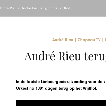
André Rieu
André Rieu terug op het Vrijthof
André Rieu
|
Chapeau TV
|
André Rieu terug
In de laatste Limbourgeois-uitzending voor de 
Orkest na 1081 dagen terug op het Vrijthof.