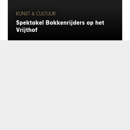
KUNST & CULTUUR
Spektakel Bokkenrijders op het
Vrijthof
chapeau
E-mailadres*
nieuwsbrief