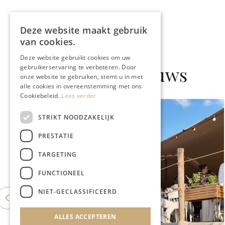
Deze website maakt gebruik
van cookies.
Deze website gebruikt cookies om uw
Gerelateerd nieuws
gebruikerservaring te verbeteren. Door
onze website te gebruiken, stemt u in met
alle cookies in overeenstemming met ons
Cookiebeleid.
Lees verder
STRIKT NOODZAKELIJK
PRESTATIE
TARGETING
FUNCTIONEEL
NIET-GECLASSIFICEERD
ALLES ACCEPTEREN