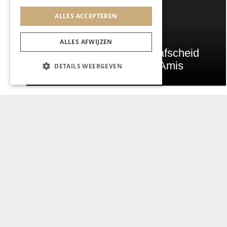
ALLES ACCEPTEREN
LIMBOURGEOIS
ALLES AFWIJZEN
Annaline Doelen neemt afscheid
van Wijnrestaurant Mes Amis
DETAILS WEERGEVEN