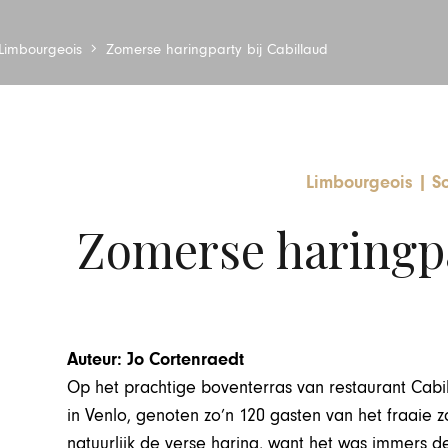
Limbourgeois
Zomerse haringparty bij Cabillaud
Limbourgeois
|
So
Zomerse haringpa
Auteur: Jo Cortenraedt
Op het prachtige boventerras van restaurant Cabi
in Venlo, genoten zo’n 120 gasten van het fraaie 
natuurlijk de verse haring, want het was immers 