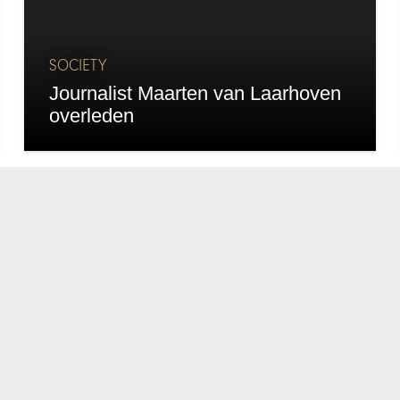
SOCIETY
Journalist Maarten van Laarhoven
overleden
chapeau
E-mailadres*
nieuwsbrief