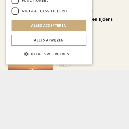
FUNCTIONEEL
NIET-GECLASSIFICEERD
KUNST & CULTUUR
Wereldse beelden tijdens
Cultura Nova
ALLES ACCEPTEREN
ALLES AFWIJZEN
DETAILS WEERGEVEN
REIZEN
Een week op Madeira,
voorbij de bekende plaatjes
Bekijk alle artikelen
Gerelateerd nieuws