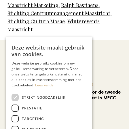
Maastricht Marketing
,
Ralph Bastiaens
,
Stichting Centrummanagement Maastricht
,
Stichting Cultura Mosae
,
Winterevents
Maastricht
Deze website maakt gebruik
van cookies.
Recent nieuws
Deze website gebruikt cookies om uw
gebruikerservaring te verbeteren. Door
onze website te gebruiken, stemt u in met
alle cookies in overeenstemming met ons
KUNST & CULTUUR
Cookiebeleid.
Lees verder
EuropArtFair voor de tweede
STRIKT NOODZAKELIJK
keer op rij te gast in MECC
Maastricht
PRESTATIE
TARGETING