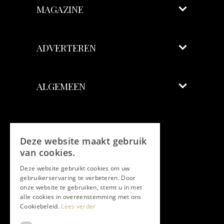
MAGAZINE
ADVERTEREN
ALGEMEEN
Volg ons
Deze website maakt gebruik
Facebook
van cookies.
Deze website gebruikt cookies om uw
Twitter
gebruikerservaring te verbeteren. Door
onze website te gebruiken, stemt u in met
Instagram
alle cookies in overeenstemming met ons
Cookiebeleid.
Lees verder
LinkedIn