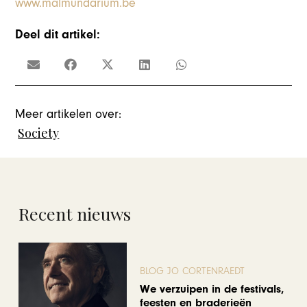
www.malmundarium.be
Deel dit artikel:
Meer artikelen over:
Society
Recent nieuws
BLOG JO CORTENRAEDT
We verzuipen in de festivals,
feesten en braderieën