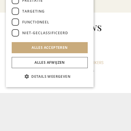
PRESTATIE
TARGETING
FUNCTIONEEL
Gerelateerd nieuws
NIET-GECLASSIFICEERD
ALLES ACCEPTEREN
LIMBOURGEOIS
ALLES AFWIJZEN
Wijnrestaurant op het Land
van start op nieuwe locatie
DETAILS WEERGEVEN