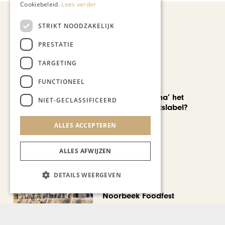
Cookiebeleid.
Lees verder
STRIKT NOODZAKELIJK
Recent nieuws
PRESTATIE
TARGETING
FUNCTIONEEL
AUTOMOTIVE
Is ‘Made in China’ het
NIET-GECLASSIFICEERD
nieuwe kwaliteitslabel?
ALLES ACCEPTEREN
ALLES AFWIJZEN
DETAILS WEERGEVEN
CHAPEAU TV
Noorbeek Foodfest