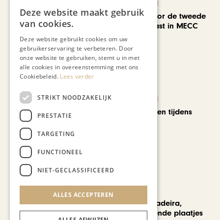
KUNST & CULTUUR
Deze website maakt gebruik
EuropArtFair voor de tweede
van cookies.
keer op rij te gast in MECC
Maastricht
Deze website gebruikt cookies om uw
gebruikerservaring te verbeteren. Door
onze website te gebruiken, stemt u in met
alle cookies in overeenstemming met ons
Cookiebeleid.
Lees verder
STRIKT NOODZAKELIJK
KUNST & CULTUUR
Wereldse beelden tijdens
PRESTATIE
Cultura Nova
TARGETING
FUNCTIONEEL
NIET-GECLASSIFICEERD
REIZEN
ALLES ACCEPTEREN
Een week op Madeira,
voorbij de bekende plaatjes
ALLES AFWIJZEN