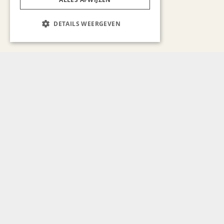
DETAILS WEERGEVEN
Bekijk alle artikelen
Gerelateerd nieuws
ONDERNEMEN & ECONOMIE
Coaching op de
arbeidsmarkt