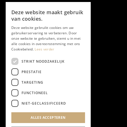
Volg ons
Deze website maakt gebruik
Facebook
van cookies.
Deze website gebruikt cookies om uw
Twitter
gebruikerservaring te verbeteren. Door
onze website te gebruiken, stemt u in met
Instagram
alle cookies in overeenstemming met ons
Cookiebeleid.
Lees verder
LinkedIn
STRIKT NOODZAKELIJK
PRESTATIE
YouTube
TARGETING
FUNCTIONEEL
NIEUWSBRIEF
NIET-GECLASSIFICEERD
Algemene Voorwaarden
ALLES ACCEPTEREN
Privacyverklaring