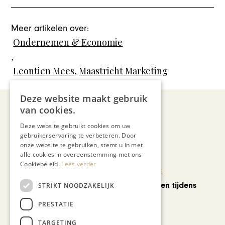
Meer artikelen over:
Ondernemen & Economie
,
Leontien Mees
,
Maastricht Marketing
Deze website maakt gebruik
van cookies.
Recent nieuws
Deze website gebruikt cookies om uw
gebruikerservaring te verbeteren. Door
onze website te gebruiken, stemt u in met
alle cookies in overeenstemming met ons
Cookiebeleid.
Lees verder
KUNST & CULTUUR
Wereldse beelden tijdens
STRIKT NOODZAKELIJK
Cultura Nova
PRESTATIE
TARGETING