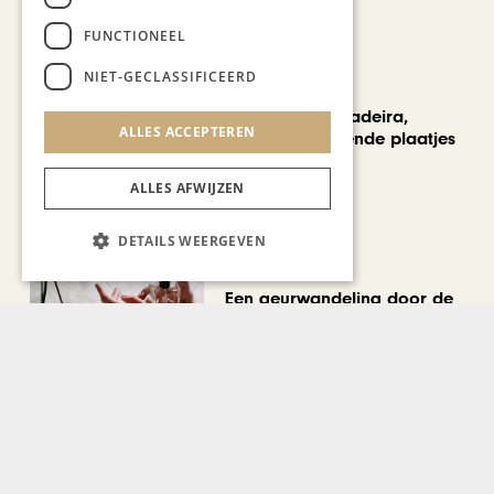
FUNCTIONEEL
NIET-GECLASSIFICEERD
REIZEN
Een week op Madeira,
ALLES ACCEPTEREN
voorbij de bekende plaatjes
ALLES AFWIJZEN
DETAILS WEERGEVEN
MODE & BEAUTY
Een geurwandeling door de
Stokstraat: onze vier
favoriete uniseks geuren
voor de zomer
Bekijk alle artikelen