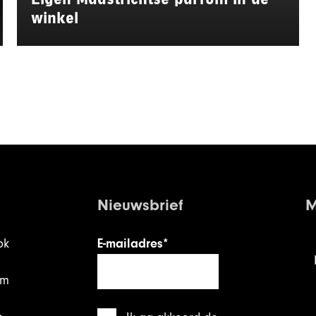
winkel
Nieuwsbrief
M
ok
E-mailadres*
am