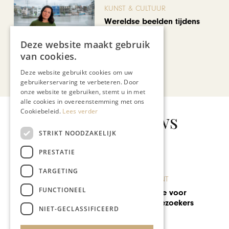
KUNST & CULTUUR
Wereldse beelden tijdens
Cultura Nova
Deze website maakt gebruik
van cookies.
Bekijk alle artikelen
Deze website gebruikt cookies om uw
gebruikerservaring te verbeteren. Door
onze website te gebruiken, stemt u in met
alle cookies in overeenstemming met ons
Cookiebeleid.
Lees verder
Gerelateerd nieuws
STRIKT NOODZAKELIJK
PRESTATIE
TARGETING
CHAPEAU TV
FUNCTIONEEL
SIM: In gesprek met Jan
Janssen van SOB
NIET-GECLASSIFICEERD