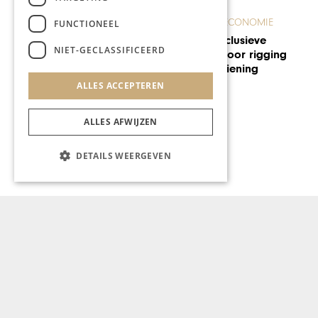
ONDERNEMEN & ECONOMIE
FUNCTIONEEL
Delfin Executives vertelt over
NIET-GECLASSIFICEERD
vacature toppositie
MediReva
ALLES ACCEPTEREN
ALLES AFWIJZEN
DETAILS WEERGEVEN