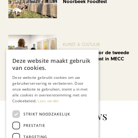
Noorbeek Foodfest
KUNST & CULTUUR
EuropArtFair voor de tweede
keer op rij te gast in MECC
Deze website maakt gebruik
Maastricht
van cookies.
Deze website gebruikt cookies om uw
gebruikerservaring te verbeteren. Door
Bekijk alle artikelen
onze website te gebruiken, stemt u in met
alle cookies in overeenstemming met ons
Cookiebeleid.
Lees verder
Gerelateerd nieuws
STRIKT NOODZAKELIJK
PRESTATIE
TARGETING