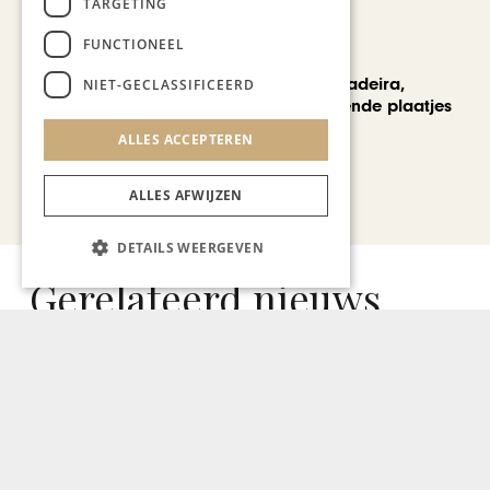
TARGETING
FUNCTIONEEL
REIZEN
Een week op Madeira,
NIET-GECLASSIFICEERD
voorbij de bekende plaatjes
ALLES ACCEPTEREN
Bekijk alle artikelen
ALLES AFWIJZEN
DETAILS WEERGEVEN
Gerelateerd nieuws
GASTRONOMIE
Hoge hakken, echte liefde
tijdens Preuvenemint