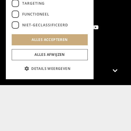
TARGETING
FUNCTIONEEL
NIET-GECLASSIFICEERD
ALLES ACCEPTEREN
Aanmelden nieuwsbrief
ALLES AFWIJZEN
DETAILS WEERGEVEN
Magazine
Adverteren
Algemeen
Algemene Voorwaarden