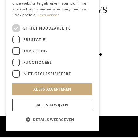
onze website te gebruiken, stemt u in met
Gerelateerd nieuws
alle cookies in overeenstemming met ons
Cookiebeleid.
Lees verder
STRIKT NOODZAKELIJK
PRESTATIE
GASTRONOMIE
TARGETING
De Blauwe Dame
FUNCTIONEEL
NIET-GECLASSIFICEERD
ALLES ACCEPTEREN
ALLES AFWIJZEN
DETAILS WEERGEVEN