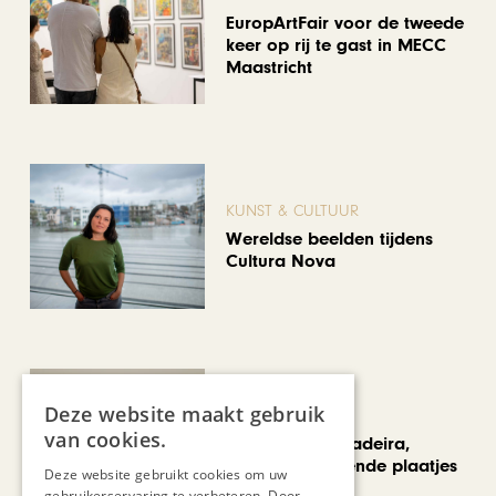
EuropArtFair voor de tweede
keer op rij te gast in MECC
Maastricht
KUNST & CULTUUR
Wereldse beelden tijdens
Cultura Nova
Deze website maakt gebruik
REIZEN
van cookies.
Een week op Madeira,
voorbij de bekende plaatjes
Deze website gebruikt cookies om uw
gebruikerservaring te verbeteren. Door