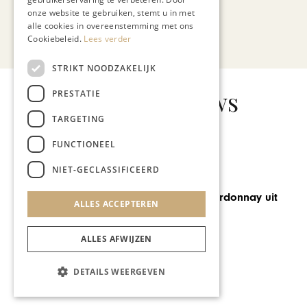
onze website te gebruiken, stemt u in met
alle cookies in overeenstemming met ons
Bekijk alle artikelen
Cookiebeleid.
Lees verder
STRIKT NOODZAKELIJK
Gerelateerd nieuws
PRESTATIE
TARGETING
FUNCTIONEEL
GASTRONOMIE
NIET-GECLASSIFICEERD
Salade van koolrabi,
Achelse blauwe en
Limburgse asperges door
ALLES ACCEPTEREN
Giovani Oosters van Vous Lé
Vous
ALLES AFWIJZEN
DETAILS WEERGEVEN