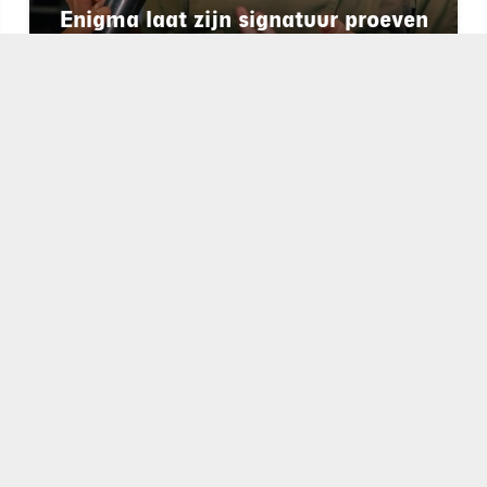
Enigma laat zijn signatuur proeven
op het Preuvenemint
chapeau
E-mailadres*
nieuwsbrief
Ik ga akkoo