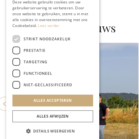
Deze website gebruikt cookies om uw
gebruikerservaring te verbeteren. Door
onze website te gebruiken, stemt u in met
alle cookies in overeenstemming met ons
Gerelateerd nieuws
Cookiebeleid.
Lees verder
STRIKT NOODZAKELIJK
PRESTATIE
TARGETING
FUNCTIONEEL
NIET-GECLASSIFICEERD
ALLES ACCEPTEREN
ALLES AFWIJZEN
DETAILS WEERGEVEN
GASTRONOMIE