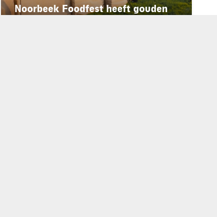
Noorbeek Foodfest heeft gouden
formule gevonden
rd
de privacyverklaring
.