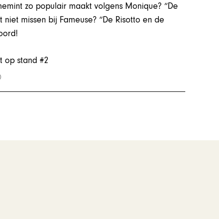
enemint zo populair maakt volgens Monique? “De
ut niet missen bij Fameuse? “De Risotto en de
oord!
t op stand #2