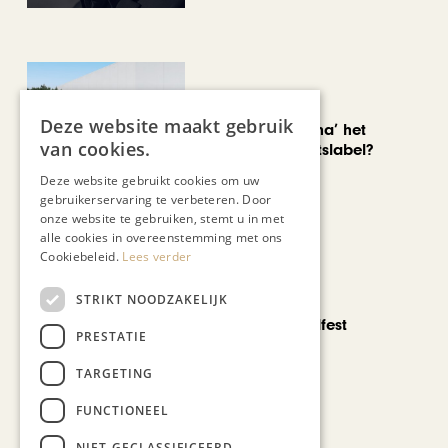
AUTOMOTIVE
Deze website maakt gebruik
Is ‘Made in China’ het
van cookies.
nieuwe kwaliteitslabel?
Deze website gebruikt cookies om uw
gebruikerservaring te verbeteren. Door
onze website te gebruiken, stemt u in met
alle cookies in overeenstemming met ons
Cookiebeleid.
Lees verder
STRIKT NOODZAKELIJK
CHAPEAU TV
Noorbeek Foodfest
PRESTATIE
TARGETING
FUNCTIONEEL
Bekijk alle artikelen
NIET-GECLASSIFICEERD