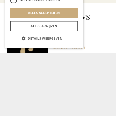
Gerelateerd nieuws
ALLES ACCEPTEREN
ALLES AFWIJZEN
DETAILS WEERGEVEN
BRANDED CONTENT
PL-Line viert 25-jarig bestaan