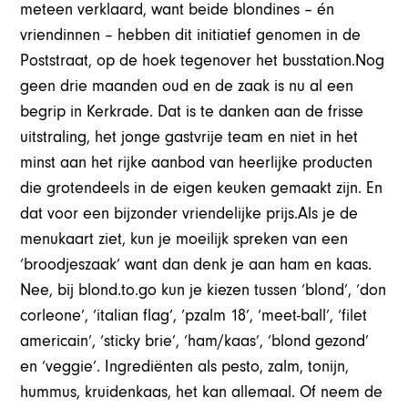
meteen verklaard, want beide blondines – én
vriendinnen – hebben dit initiatief genomen in de
Poststraat, op de hoek tegenover het busstation.Nog
geen drie maanden oud en de zaak is nu al een
begrip in Kerkrade. Dat is te danken aan de frisse
uitstraling, het jonge gastvrije team en niet in het
minst aan het rijke aanbod van heerlijke producten
die grotendeels in de eigen keuken gemaakt zijn. En
dat voor een bijzonder vriendelijke prijs.Als je de
menukaart ziet, kun je moeilijk spreken van een
‘broodjeszaak’ want dan denk je aan ham en kaas.
Nee, bij blond.to.go kun je kiezen tussen ‘blond’, ‘don
corleone’, ‘italian flag’, ‘pzalm 18’, ‘meet-ball’, ‘filet
americain’, ‘sticky brie’, ‘ham/kaas’, ‘blond gezond’
en ‘veggie’. Ingrediënten als pesto, zalm, tonijn,
hummus, kruidenkaas, het kan allemaal. Of neem de