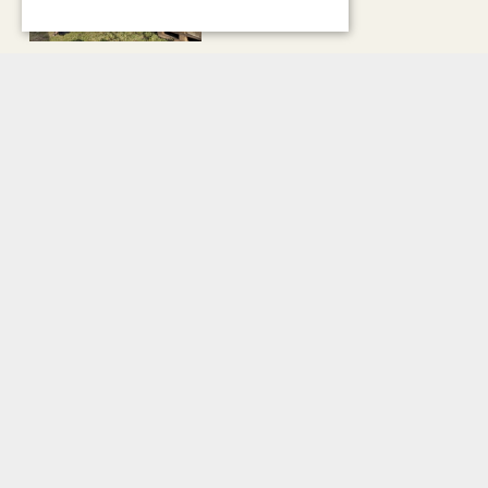
KUNST & CULTUUR
EuropArtFair voor de tweede
keer op rij te gast in MECC
Maastricht
KUNST & CULTUUR
Wereldse beelden tijdens
Cultura Nova
Bekijk alle artikelen