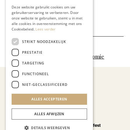
opdracht van
Maastricht Culinair
.
Deze website gebruikt cookies om uw
gebruikerservaring te verbeteren. Door
Deel dit artikel:
onze website te gebruiken, stemt u in met
alle cookies in overeenstemming met ons
Cookiebeleid.
Lees verder
STRIKT NOODZAKELIJK
Meer artikelen over:
PRESTATIE
Gastronomie
,
Ondernemen & Economie
TARGETING
FUNCTIONEEL
NIET-GECLASSIFICEERD
Recent nieuws
ALLES ACCEPTEREN
ALLES AFWIJZEN
CHAPEAU TV
Noorbeek Foodfest
DETAILS WEERGEVEN