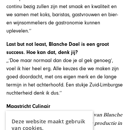
continu bezig zullen zijn met smaak en kwaliteit en
we samen met koks, baristas, gastvrouwen en bier-
en wijnsommeliers de gastronomie kunnen
uplevelen.’’
Last but not least, Blanche Dael is een groot
success.
Hoe kan dat, denk jij?
,,’Doe maar normaal dan doe je al gek genoeg’,
voel ik hier heel erg. Alle keuzes die we maken zijn
goed doordacht, met ons eigen merk en de lange
termijn in het achterhoofd. Een stukje Zuid-Limburgse
nuchterheid denk ik dus.’’
Maastricht Culinair
Het interview met Jimmy Nuchelmans van Blanche
Deze website maakt gebruik
Dael is een Chapeau Content Creators productie in
van cookies.