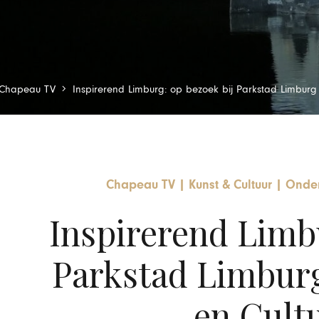
Chapeau TV
Inspirerend Limburg: op bezoek bij Parkstad Limburg
Chapeau TV
|
Kunst & Cultuur
|
Onde
Inspirerend Limbu
Parkstad Limburg
en Cult