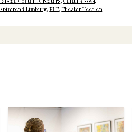
hapeau Content Creators
,
Cultura Nova
,
nspirerend Limburg
,
PLT
,
Theater Heerlen