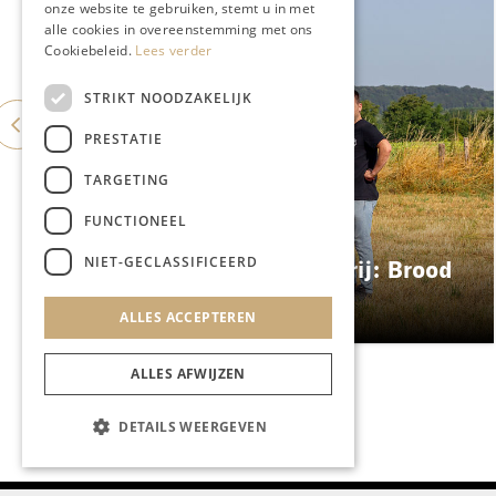
onze website te gebruiken, stemt u in met
alle cookies in overeenstemming met ons
Cookiebeleid.
Lees verder
STRIKT NOODZAKELIJK
PRESTATIE
TARGETING
FUNCTIONEEL
GASTRONOMIE
NIET-GECLASSIFICEERD
ES&C opent eigen bakkerij: Brood
Atelier
ALLES ACCEPTEREN
ALLES AFWIJZEN
DETAILS WEERGEVEN