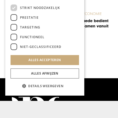
STRIKT NOODZAKELIJK
E
SOCIETY
PRESTATIE
ient
200 jaar oude
nuit
mergelboerderij in Ingber
TARGETING
wordt opgeknapt
FUNCTIONEEL
NIET-GECLASSIFICEERD
ALLES ACCEPTEREN
ALLES AFWIJZEN
DETAILS WEERGEVEN