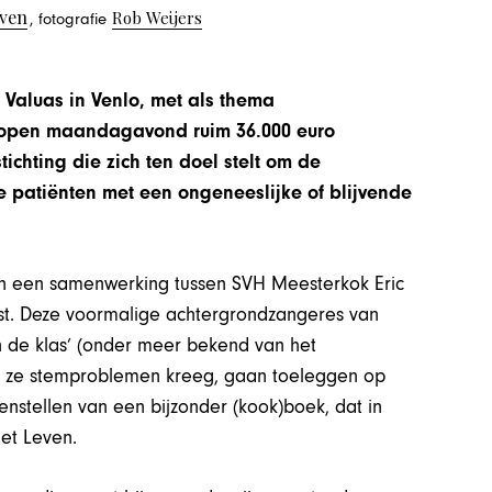
oven
Rob Weijers
, fotografie
t Valuas in Venlo, met als thema
gelopen maandagavond ruim 36.000 euro
chting die zich ten doel stelt om de
 patiënten met een ongeneeslijke of blijvende
an een samenwerking tussen SVH Meesterkok Eric
rst. Deze voormalige achtergrondzangeres van
n de klas’ (onder meer bekend van het
t ze stemproblemen kreeg, gaan toeleggen op
nstellen van een bijzonder (kook)boek, dat in
het Leven.