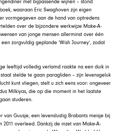
ngendiner met bijpassende wijnen – stond
t boek, waaraan Eric Swaghoven zijn eigen
rder vormgegeven aan de hand van optredens
rtelden over de bijzondere werkwijze Make-A-
tenwensen van jonge mensen allerminst over één
ens een zorgvuldig geplande ‘Wish Journey’, zodat
ige leeftijd volledig verlamd raakte na een duik in
n staat stelde te gaan paragliden – zijn levensgeluk
ucht kunt vliegen, stelt u zich eens voor: ongeveer
ldus Milkiyas, die op die moment in het laatste
 gaan studeren.
 van Guusje, een levenslustig Brabants meisje bij
in 2011 overleed. Dankzij de inzet van Make-A-