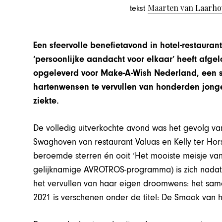
Maarten van Laarh
tekst
Een sfeervolle benefietavond in hotel-restauran
‘persoonlijke aandacht voor elkaar’ heeft af
opgeleverd voor Make-A-Wish Nederland, een sti
hartenwensen te vervullen van honderden jonge
ziekte.
De volledig uitverkochte avond was het gevolg v
Swaghoven van restaurant Valuas en Kelly ter Ho
beroemde sterren én ooit ‘Het mooiste meisje va
gelijknamige AVROTROS-programma) is zich nada
het vervullen van haar eigen droomwens: het same
2021 is verschenen onder de titel: De Smaak van 