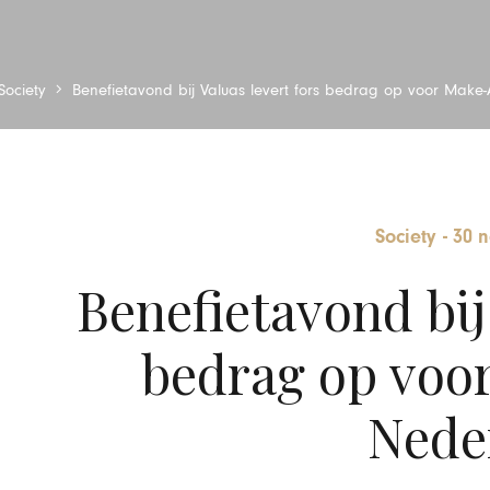
Society
Benefietavond bij Valuas levert fors bedrag op voor Make
Society
-
30 
Benefietavond bij 
bedrag op voo
Nede