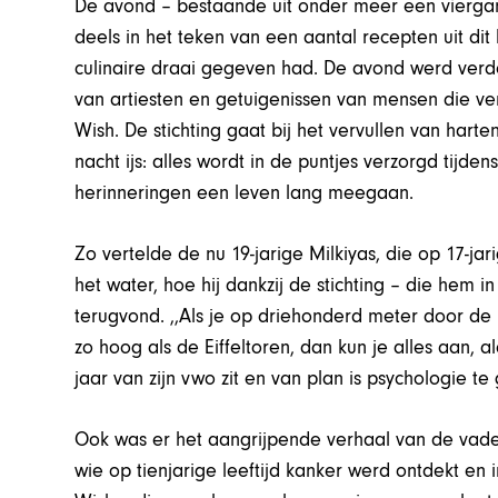
De avond – bestaande uit onder meer een vierga
deels in het teken van een aantal recepten uit di
culinaire draai gegeven had. De avond werd ve
van artiesten en getuigenissen van mensen die ve
Wish. De stichting gaat bij het vervullen van har
nacht ijs: alles wordt in de puntjes verzorgd tijd
herinneringen een leven lang meegaan.
Zo vertelde de nu 19-jarige Milkiyas, die op 17-jar
het water, hoe hij dankzij de stichting – die hem i
terugvond. ,,Als je op driehonderd meter door de l
zo hoog als de Eiffeltoren, dan kun je alles aan, a
jaar van zijn vwo zit en van plan is psychologie te
Ook was er het aangrijpende verhaal van de vader
wie op tienjarige leeftijd kanker werd ontdekt en 