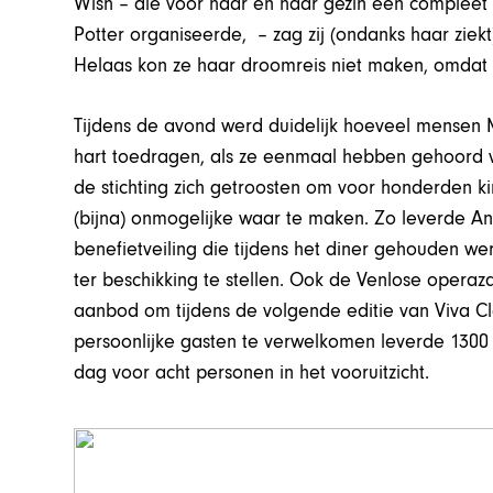
Wish – die voor haar en haar gezin een compleet 
Potter organiseerde, – zag zij (ondanks haar ziekt
Helaas kon ze haar droomreis niet maken, omdat z
Tijdens de avond werd duidelijk hoeveel mense
hart toedragen, als ze eenmaal hebben gehoord 
de stichting zich getroosten om voor honderden ki
(bijna) onmogelijke waar te maken. Zo leverde A
benefietveiling die tijdens het diner gehouden 
ter beschikking te stellen. Ook de Venlose operazan
aanbod om tijdens de volgende editie van Viva Clas
persoonlijke gasten te verwelkomen leverde 1300 
dag voor acht personen in het vooruitzicht.