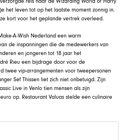
verzorgde reis naar de Wizarding World of Harry
)e het leven tot op het laatste moment zonnig in.
e kort voor het geplande vertrek overleed.
n Make-A-Wish Nederland een warm
van de inspanningen die de medewerkers van
nderen en jongeren tot 18 jaar het
ndré Rieu een bijdrage door voor de
werd twee vip-arrangementen voor tweepersonen
ger Sef Thissen liet zich niet onbetuigd. Zijn
sic Live in Venlo tien mensen als zijn
euro op. Restaurant Valuas stelde een culinaire