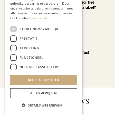
Is ‘Made in China’ het
gebruikerservaring te verbeteren. Door
nieuwe kwaliteitslabel?
onze website te gebruiken, stemt u in met
alle cookies in overeenstemming met ons
Cookiebeleid.
Lees verder
STRIKT NOODZAKELIJK
PRESTATIE
CHAPEAU TV
TARGETING
Noorbeek Foodfest
FUNCTIONEEL
NIET-GECLASSIFICEERD
Bekijk alle artikelen
ALLES ACCEPTEREN
ALLES AFWIJZEN
Gerelateerd nieuws
DETAILS WEERGEVEN