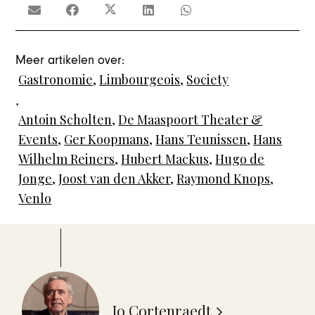
Meer artikelen over:
Gastronomie
,
Limbourgeois
,
Society
,
Antoin Scholten
,
De Maaspoort Theater &
Events
,
Ger Koopmans
,
Hans Teunissen
,
Hans
Wilhelm Reiners
,
Hubert Mackus
,
Hugo de
Jonge
,
Joost van den Akker
,
Raymond Knops
,
Venlo
Jo Cortenraedt