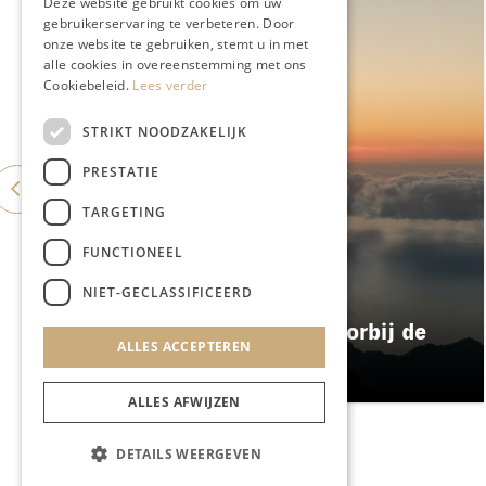
Deze website gebruikt cookies om uw
gebruikerservaring te verbeteren. Door
onze website te gebruiken, stemt u in met
alle cookies in overeenstemming met ons
Cookiebeleid.
Lees verder
STRIKT NOODZAKELIJK
PRESTATIE
TARGETING
FUNCTIONEEL
NIET-GECLASSIFICEERD
REIZEN
Een week op Madeira, voorbij de
ALLES ACCEPTEREN
bekende plaatjes
ALLES AFWIJZEN
DETAILS WEERGEVEN