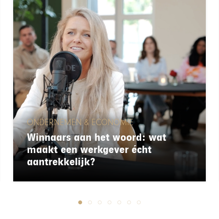
ONDERNEMEN & ECONOMIE
Winnaars aan het woord: wat
maakt een werkgever écht
aantrekkelijk?