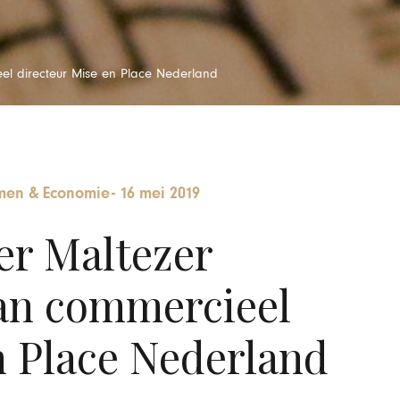
eel directeur Mise en Place Nederland
en & Economie
-
16 mei 2019
er Maltezer
van commercieel
n Place Nederland