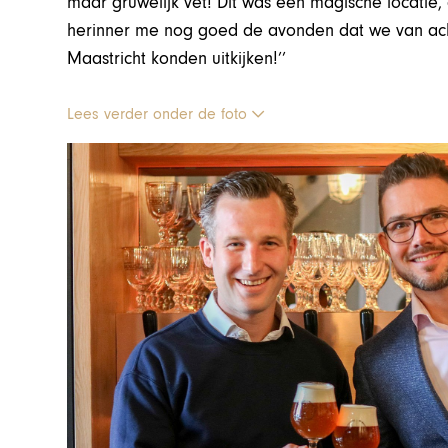
maar gruwelijk vet! Dit was een magische locatie, 
herinner me nog goed de avonden dat we van achte
Maastricht konden uitkijken!’’
Lees verder onder de foto