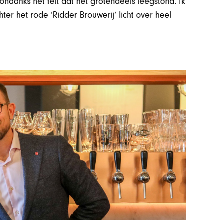
ondanks het feit dat het grotendeels leegstond. Ik
r het rode ‘Ridder Brouwerij’ licht over heel