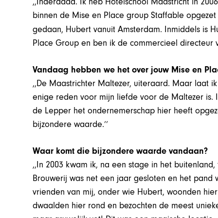
,,Inderdaad. Ik heb Hotelschool Maastricht in 20
binnen de Mise en Place group Staffable opgezet e
gedaan, Hubert vanuit Amsterdam. Inmiddels is H
Place Group en ben ik de commercieel directeur 
Vandaag hebben we het over jouw Mise en Place
,,De Maastrichter Maltezer, uiteraard. Maar laat i
enige reden voor mijn liefde voor de Maltezer i
de Lepper het ondernemerschap hier heeft opgeze
bijzondere waarde.’’
Waar komt die bijzondere waarde vandaan?
,,In 2003 kwam ik, na een stage in het buitenland,
Brouwerij was net een jaar gesloten en het pand
vrienden van mij, onder wie Hubert, woonden hier 
dwaalden hier rond en bezochten de meest unieke 