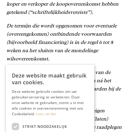
koper en verkoper de koopovereenkomst hebben
getekend (“schriftelijkheidsvereiste”).
De termijn die wordt opgenomen voor eventuele
(overeengekomen) ontbindende voorwaarden
(bijvoorbeeld financiering) is in de regel 6 tot 8
weken na het sluiten van de mondelinge
wilsovereenkomst.
De waarborgsom/bankgarantie is 10% van de
Deze website maakt gebruik
koopsom. De koper dient deze 2 weken ná het
van cookies.
vervallen van de ontbindende voorwaarden bij de
Deze website gebruikt cookies om uw
desbetreffende notaris te deponeren.
gebruikerservaring te verbeteren. Door
onze website te gebruiken, stemt u in met
alle cookies in overeenstemming met ons
Koper is te allen tijde gerechtigd voor eigen
Cookiebeleid.
Lees verder
rekening een bouwkundige keuring te (laten)
verrichten dan wel andere adviseurs te raadplegen
STRIKT NOODZAKELIJK