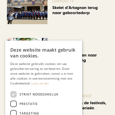
CHAPEAU TV
Skelet d’Artagnan terug
naar geboortedorp
MODE & BEAUTY
Deze website maakt gebruik
van cookies.
Van koopjesjagen naar
curated shopping
Deze website gebruikt cookies om uw
gebruikerservaring te verbeteren. Door
onze website te gebruiken, stemt u in met
alle cookies in overeenstemming met ons
Cookiebeleid.
Lees verder
STRIKT NOODZAKELIJK
BLOG JO CORTENRAEDT
We verzuipen in de festivals,
PRESTATIE
feesten en braderieën
TARGETING