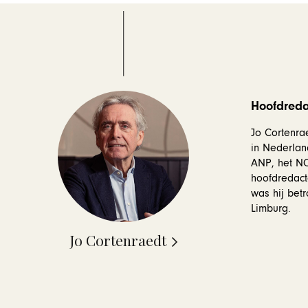
Hoofdredac
Jo Cortenrae
in Nederlan
ANP, het NOS
hoofdredact
was hij betr
Limburg.
Jo Cortenraedt