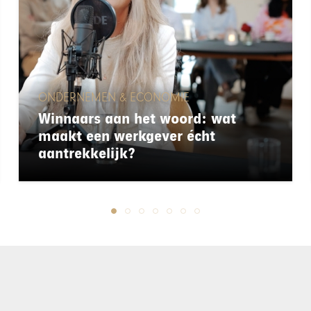
ONDERNEMEN & ECONOMIE
Winnaars aan het woord: wat
maakt een werkgever écht
aantrekkelijk?