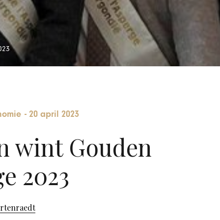
023
nomie
-
20 april 2023
en wint Gouden
e 2023
ortenraedt