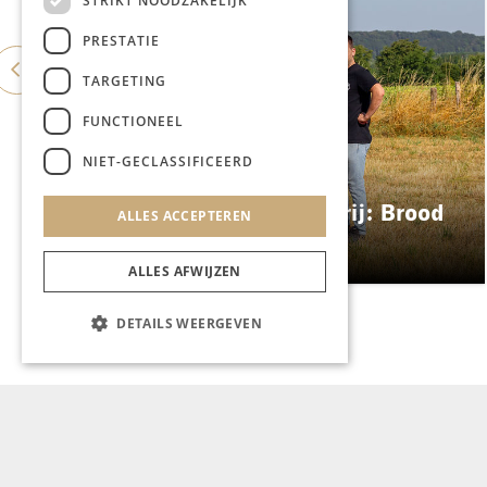
STRIKT NOODZAKELIJK
PRESTATIE
TARGETING
FUNCTIONEEL
NIET-GECLASSIFICEERD
GASTRONOMIE
ES&C opent eigen bakkerij: Brood
ALLES ACCEPTEREN
Atelier
ALLES AFWIJZEN
DETAILS WEERGEVEN