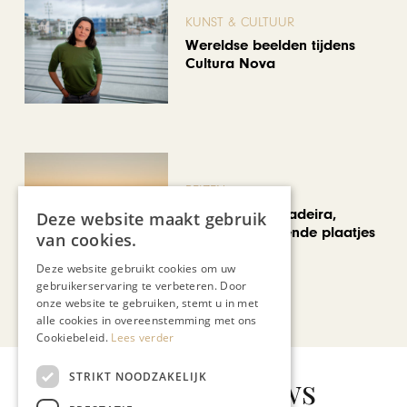
KUNST & CULTUUR
Wereldse beelden tijdens
Cultura Nova
REIZEN
Een week op Madeira,
Deze website maakt gebruik
voorbij de bekende plaatjes
van cookies.
Deze website gebruikt cookies om uw
gebruikerservaring te verbeteren. Door
onze website te gebruiken, stemt u in met
Bekijk alle artikelen
alle cookies in overeenstemming met ons
Cookiebeleid.
Lees verder
STRIKT NOODZAKELIJK
Gerelateerd nieuws