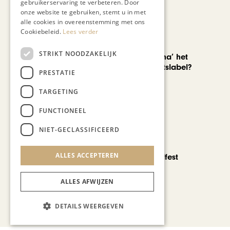
gebruikerservaring te verbeteren. Door
onze website te gebruiken, stemt u in met
alle cookies in overeenstemming met ons
Cookiebeleid.
Lees verder
AUTOMOTIVE
STRIKT NOODZAKELIJK
Is ‘Made in China’ het
nieuwe kwaliteitslabel?
PRESTATIE
TARGETING
FUNCTIONEEL
NIET-GECLASSIFICEERD
CHAPEAU TV
ALLES ACCEPTEREN
Noorbeek Foodfest
ALLES AFWIJZEN
Bekijk alle artikelen
DETAILS WEERGEVEN