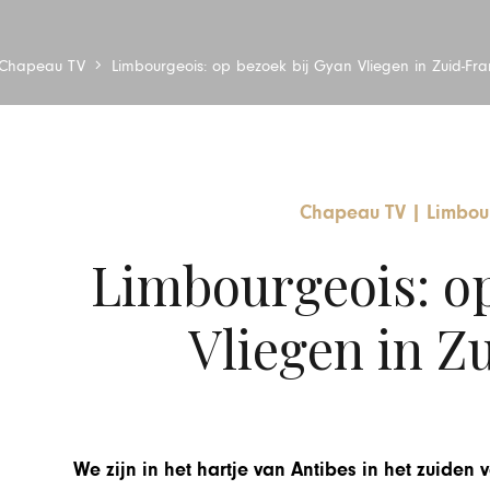
Chapeau TV
Limbourgeois: op bezoek bij Gyan Vliegen in Zuid-Fran
Chapeau TV
|
Limbou
Limbourgeois: op
Vliegen in Z
We zijn in het hartje van Antibes in het zuiden 