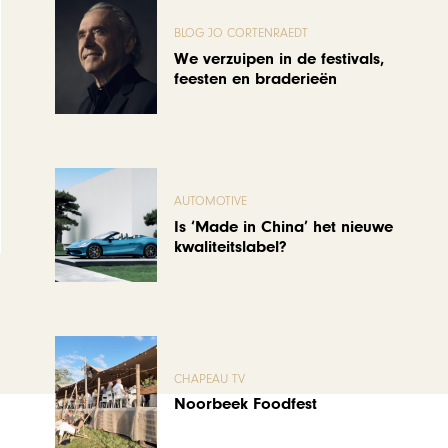
BLOG JO CORTENRAEDT
We verzuipen in de festivals,
feesten en braderieën
AUTOMOTIVE
Is ‘Made in China’ het nieuwe
kwaliteitslabel?
CHAPEAU TV
Noorbeek Foodfest