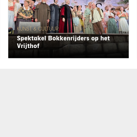
KUNST & CULTUUR
Spektakel Bokkenrijders op het
Vrijthof
chapeau
E-mailadres*