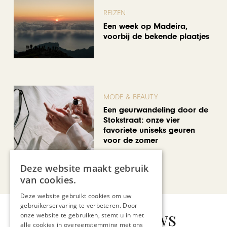
REIZEN
Een week op Madeira,
voorbij de bekende plaatjes
MODE & BEAUTY
Een geurwandeling door de
Stokstraat: onze vier
favoriete uniseks geuren
voor de zomer
Deze website maakt gebruik
Bekijk alle artikelen
van cookies.
Deze website gebruikt cookies om uw
gebruikerservaring te verbeteren. Door
Gerelateerd nieuws
onze website te gebruiken, stemt u in met
alle cookies in overeenstemming met ons