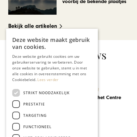
voorbij de bekende plaatjes
Bekijk alle artikelen
Deze website maakt gebruik
van cookies.
Gerelateerd nieuws
Deze website gebruikt cookies om uw
gebruikerservaring te verbeteren. Door
onze website te gebruiken, stemt u in met
alle cookies in overeenstemming met ons
Cookiebeleid.
Lees verder
ULTUUR
SOCIETY
STRIKT NOODZAKELIJK
ic in het Centre
Bassinario m
e
formule en l
PRESTATIE
TARGETING
FUNCTIONEEL