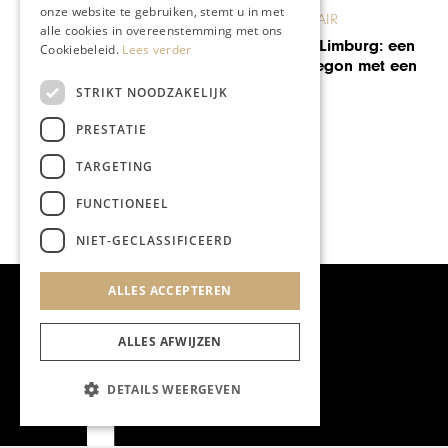
onze website te gebruiken, stemt u in met
MAARTENS CULINAIR
alle cookies in overeenstemming met ons
Chardonnay in Limburg: een
Cookiebeleid.
Lees verder
avontuur dat begon met een
hapje grond
STRIKT NOODZAKELIJK
PRESTATIE
TARGETING
FUNCTIONEEL
NIET-GECLASSIFICEERD
ALLES ACCEPTEREN
ALLES AFWIJZEN
DETAILS WEERGEVEN