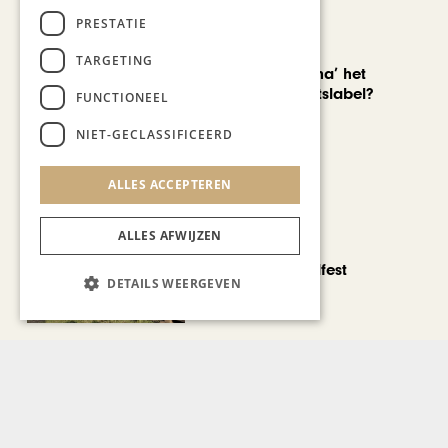
PRESTATIE
AUTOMOTIVE
TARGETING
Is ‘Made in China’ het
nieuwe kwaliteitslabel?
FUNCTIONEEL
NIET-GECLASSIFICEERD
ALLES ACCEPTEREN
ALLES AFWIJZEN
CHAPEAU TV
Noorbeek Foodfest
DETAILS WEERGEVEN
Bekijk alle artikelen