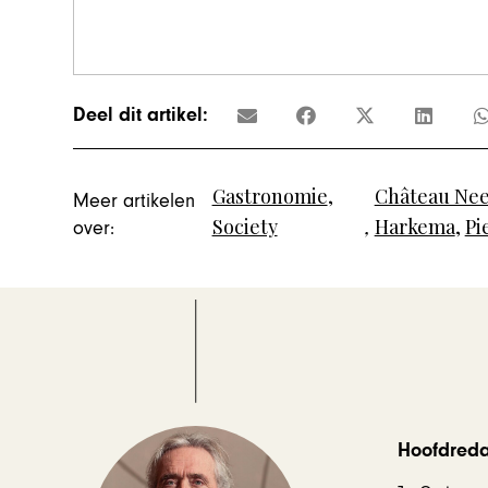
Deel dit artikel:
Gastronomie
,
Château Ne
Meer artikelen
Society
,
Harkema
,
Pi
over:
Hoofdredac