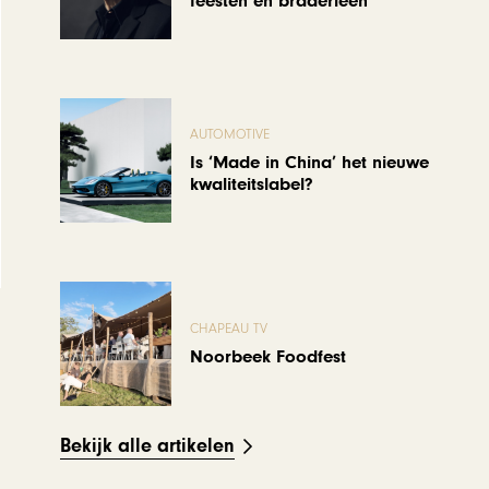
feesten en braderieën
AUTOMOTIVE
Is ‘Made in China’ het nieuwe
kwaliteitslabel?
CHAPEAU TV
Noorbeek Foodfest
Bekijk alle artikelen