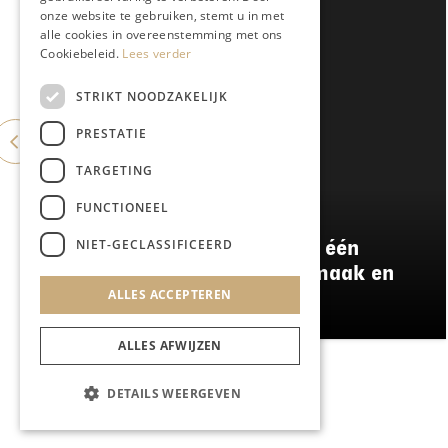
onze website te gebruiken, stemt u in met
alle cookies in overeenstemming met ons
Cookiebeleid.
Lees verder
STRIKT NOODZAKELIJK
PRESTATIE
TARGETING
FUNCTIONEEL
GASTRONOMIE
NIET-GECLASSIFICEERD
Damianz stapt over naar één
menu: meer kwaliteit, smaak en
ALLES ACCEPTEREN
duurzaamheid
ALLES AFWIJZEN
DETAILS WEERGEVEN