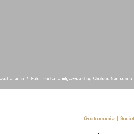
Gastronomie
Peter Harkema uitgezwaaid op Château Neercanne
Gastronomie
|
Socie