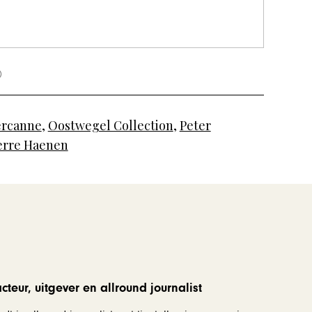
ercanne
,
Oostwegel Collection
,
Peter
erre Haenen
teur, uitgever en allround journalist