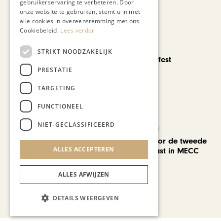
gebruikerservaring te verbeteren. Door
onze website te gebruiken, stemt u in met
alle cookies in overeenstemming met ons
Cookiebeleid.
Lees verder
CHAPEAU TV
STRIKT NOODZAKELIJK
Noorbeek Foodfest
PRESTATIE
TARGETING
FUNCTIONEEL
NIET-GECLASSIFICEERD
KUNST & CULTUUR
EuropArtFair voor de tweede
ALLES ACCEPTEREN
keer op rij te gast in MECC
Maastricht
ALLES AFWIJZEN
Bekijk alle artikelen
DETAILS WEERGEVEN