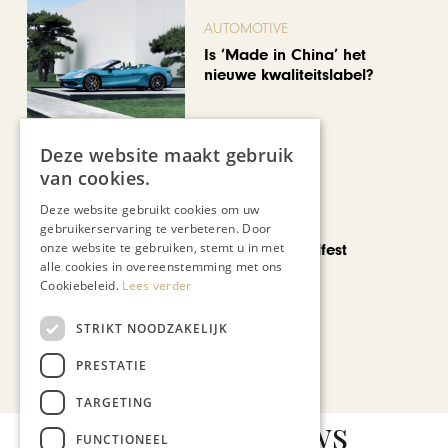
AUTOMOTIVE
Is ‘Made in China’ het
nieuwe kwaliteitslabel?
Deze website maakt gebruik
van cookies.
Deze website gebruikt cookies om uw
CHAPEAU TV
gebruikerservaring te verbeteren. Door
onze website te gebruiken, stemt u in met
Noorbeek Foodfest
alle cookies in overeenstemming met ons
Cookiebeleid.
Lees verder
STRIKT NOODZAKELIJK
Bekijk alle artikelen
PRESTATIE
TARGETING
Gerelateerd nieuws
FUNCTIONEEL