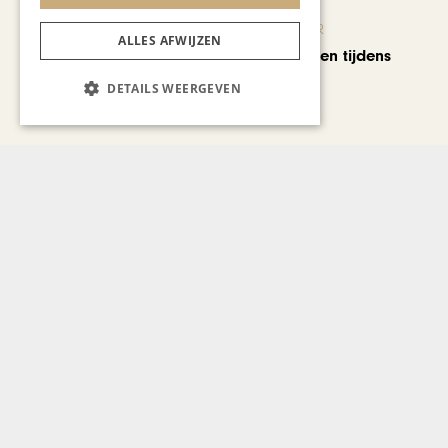
KUNST & CULTUUR
ALLES AFWIJZEN
Wereldse beelden tijdens
Cultura Nova
DETAILS WEERGEVEN
REIZEN
Een week op Madeira,
voorbij de bekende plaatjes
Bekijk alle artikelen
Gerelateerd nieuws