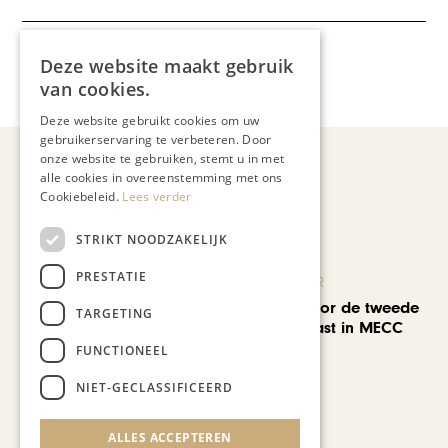
Meer artikelen over:
Deze website maakt gebruik
van cookies.
Gastronomie
Deze website gebruikt cookies om uw
gebruikerservaring te verbeteren. Door
onze website te gebruiken, stemt u in met
alle cookies in overeenstemming met ons
Cookiebeleid.
Lees verder
Recent nieuws
STRIKT NOODZAKELIJK
PRESTATIE
KUNST & CULTUUR
EuropArtFair voor de tweede
TARGETING
keer op rij te gast in MECC
Maastricht
FUNCTIONEEL
NIET-GECLASSIFICEERD
ALLES ACCEPTEREN