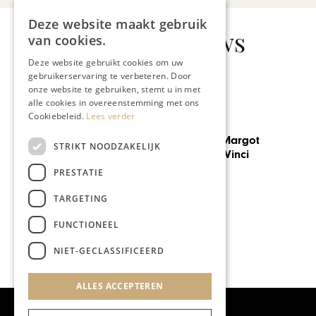
Deze website maakt gebruik
Gerelateerd nieuws
van cookies.
Deze website gebruikt cookies om uw
gebruikerservaring te verbeteren. Door
onze website te gebruiken, stemt u in met
alle cookies in overeenstemming met ons
Cookiebeleid.
Lees verder
GEZONDHEID & WELZIJN
STRIKT NOODZAKELIJK
Simone Trierweiler in Luik
PRESTATIE
TARGETING
FUNCTIONEEL
NIET-GECLASSIFICEERD
ALLES ACCEPTEREN