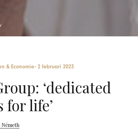
e’
n & Economie
-
2 februari 2023
Group: ‘dedicated
for life’
s Németh