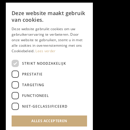
Volg ons
Deze website maakt gebruik
Facebook
van cookies.
Deze website gebruikt cookies om uw
Twitter
gebruikerservaring te verbeteren. Door
onze website te gebruiken, stemt u in met
Instagram
alle cookies in overeenstemming met ons
Cookiebeleid.
Lees verder
LinkedIn
STRIKT NOODZAKELIJK
PRESTATIE
YouTube
TARGETING
FUNCTIONEEL
NIEUWSBRIEF
NIET-GECLASSIFICEERD
Algemene Voorwaarden
ALLES ACCEPTEREN
Privacyverklaring