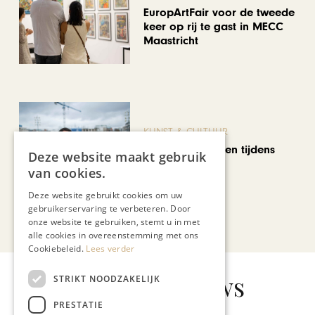
EuropArtFair voor de tweede
keer op rij te gast in MECC
Maastricht
KUNST & CULTUUR
Wereldse beelden tijdens
Deze website maakt gebruik
Cultura Nova
van cookies.
Deze website gebruikt cookies om uw
gebruikerservaring te verbeteren. Door
Bekijk alle artikelen
onze website te gebruiken, stemt u in met
alle cookies in overeenstemming met ons
Cookiebeleid.
Lees verder
Gerelateerd nieuws
STRIKT NOODZAKELIJK
PRESTATIE