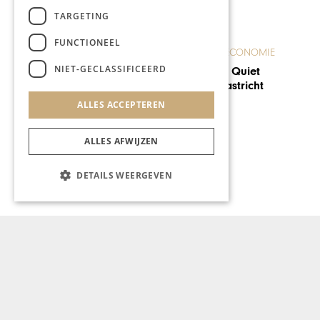
TARGETING
ONDERNEMEN & ECONOMIE
FUNCTIONEEL
Het meest duurzame kantoor
NIET-GECLASSIFICEERD
van het land: locatie dsm-
firmenich in Maastricht
volledig ‘Paris Proof’
ALLES ACCEPTEREN
ALLES AFWIJZEN
DETAILS WEERGEVEN