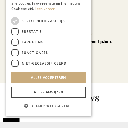
alle cookies in overeenstemming met ons
Cookiebeleid.
Lees verder
STRIKT NOODZAKELIJK
PRESTATIE
KUNST & CULTUUR
Wereldse beelden tijdens
TARGETING
Cultura Nova
FUNCTIONEEL
NIET-GECLASSIFICEERD
Bekijk alle artikelen
ALLES ACCEPTEREN
ALLES AFWIJZEN
Gerelateerd nieuws
DETAILS WEERGEVEN