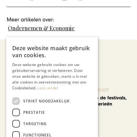
Meer artikelen over:
Ondernemen & Economie
Deze website maakt gebruik
van cookies.
Recent nieuws
Deze website gebruikt cookies om uw
gebruikerservaring te verbeteren. Door
onze website te gebruiken, stemt u in met
alle cookies in overeenstemming met ons
Cookiebeleid.
Lees verder
BLOG JO CORTENRAEDT
We verzuipen in de festivals,
STRIKT NOODZAKELIJK
feesten en braderieën
PRESTATIE
TARGETING
FUNCTIONEEL