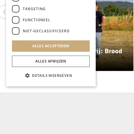
TARGETING
FUNCTIONEEL
NIET-GECLASSIFICEERD
GASTRONOMIE
ALLES ACCEPTEREN
ES&C opent eigen bakkerij: Brood
Atelier
ALLES AFWIJZEN
DETAILS WEERGEVEN