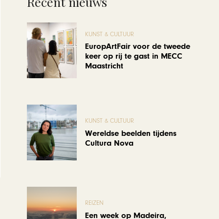
Recent nieuws
KUNST & CULTUUR
EuropArtFair voor de tweede
keer op rij te gast in MECC
Maastricht
KUNST & CULTUUR
Wereldse beelden tijdens
Cultura Nova
REIZEN
Een week op Madeira,