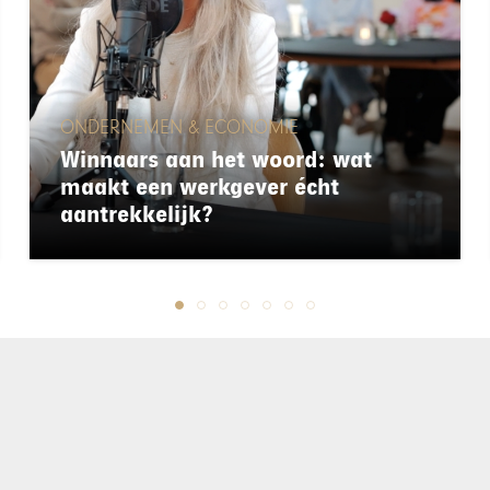
ONDERNEMEN & ECONOMIE
Winnaars aan het woord: wat
maakt een werkgever écht
aantrekkelijk?