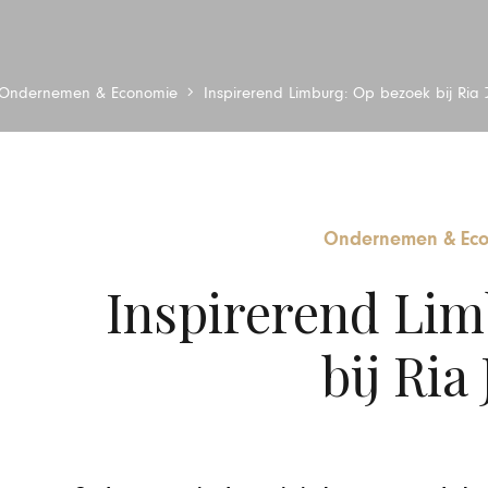
Ondernemen & Economie
Inspirerend Limburg: Op bezoek bij Ria 
Ondernemen & Ec
Inspirerend Lim
bij Ria