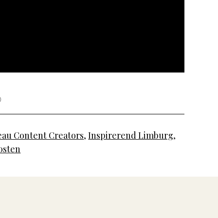
au Content Creators
,
Inspirerend Limburg
,
oosten