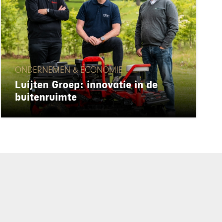
ONDERNEMEN & ECONOMIE
Luijten Groep: innovatie in de
buitenruimte