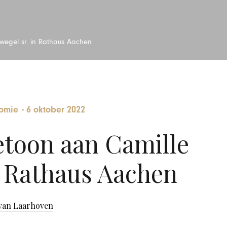
wegel sr. in Rathaus Aachen
omie
-
6 oktober 2022
toon aan Camille
n Rathaus Aachen
van Laarhoven