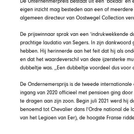
De Unternehmerpreis bestaat uit een ‘bokaal’ en 
eigen inzicht mag besteden aan een of meerdere 
algemeen directeur van Oostwegel Collection ver
De prijswinnaar sprak van een ‘indrukwekkende dag
prachtige laudatio van Segers. In zijn dankwoord 
hebben. Hij herinnerde aan het feit dat hij als 
en dat het waardeverschil van deze ijzersterke 
dubbeltje was. ,,Een dubbeltje voordeel dus voor 
De Ondernemersprijs is de tweede internationale 
ingang van 2020 officieel met pensioen ging door
te dragen aan zijn zoon. Begin juli 2021 werd hi
benoemd tot Chevalier dans l’Ordre national de l
van het Legioen van Eer), de hoogste Franse ridd