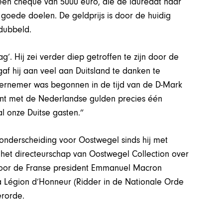
een cheque van 5000 euro, die de laureaat naar
goede doelen. De geldprijs is door de huidig
dubbeld.
’. Hij zei verder diep getroffen te zijn door de
gaf hij aan veel aan Duitsland te danken te
ondernemer was begonnen in de tijd van de D-Mark
munt met de Nederlandse gulden precies één
al onze Duitse gasten.”
onderscheiding voor Oostwegel sinds hij met
 het directeurschap van Oostwegel Collection over
j door de Franse president Emmanuel Macron
a Légion d’Honneur (Ridder in de Nationale Orde
erorde.