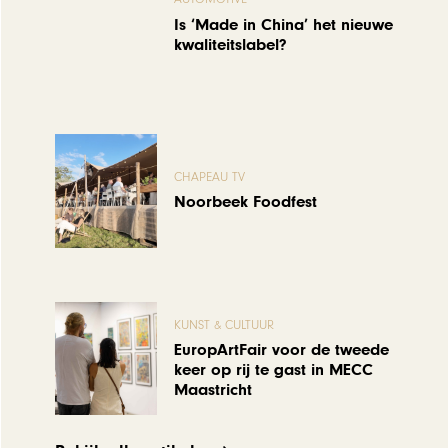
Is ‘Made in China’ het nieuwe
kwaliteitslabel?
CHAPEAU TV
Noorbeek Foodfest
KUNST & CULTUUR
EuropArtFair voor de tweede
keer op rij te gast in MECC
Maastricht