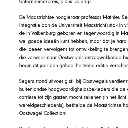
Unternehmerpreis, aldus Daldrup.
De Maastrichtse hoogleraar professor Mathieu S
Integratie aan de Universiteit Maastricht) stak in
de in Valkenburg geboren en tegenwoordig in Maa
wel goede ideeën kunt hebben, maar dat je har
die ideeën vervolgens tot ontwikkeling te brengen
die verwees naar Oostwegels ontzagwekkende bi
begin dit jaar een geheel herziene editie versche
Segers stond uitvoerig stil bij Oostwegels verdienst
buitenlandse hoogwaardigheidsbekleders die de vo
carrière tot zijn gasten mocht rekenen (in het lic
wereldgeschiedenis), betitelde de Maastrichtse ho
Oostwegel Collection’.