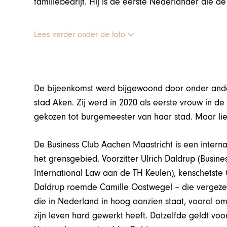
familiebedrijf. Hij is de eerste Nederlander die d
Lees verder onder de foto
De bijeenkomst werd bijgewoond door onder ande
stad Aken. Zij werd in 2020 als eerste vrouw in 
gekozen tot burgemeester van haar stad. Maar li
De Business Club Aachen Maastricht is een intern
het grensgebied. Voorzitter Ulrich Daldrup (Busine
International Law aan de TH Keulen), kenschetst
Daldrup roemde Camille Oostwegel – die vergezeld
die in Nederland in hoog aanzien staat, vooral omd
zijn leven hard gewerkt heeft. Datzelfde geldt voor