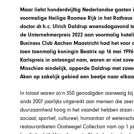
Maar liefst honderdvijftig Nederlandse gasten
voormalige Heilige Roomse Rijk in het Rathaus i
doctor dr.h.c. Ulrich Daldrup woensdagavond te
de Unternehmerpreis 2022 aan voormalig hotelie
Business Club Aachen Maastricht had het voor
toen toenmalig koningin Beatrix op 16 mei 1996 
Karlspreis in ontvangst nam, waren er niet zov
Misschien eindelijk, opperde Daldrup met zove
Aken op zakelijk gebied een beetje naar elkaar
In totaal waren zo’n 350 genodigden aanwezig bij
sinds 2007 jaarlijks uitgereikt aan mensen die zee
duurzaamheid hoog in het vaandel hebben staan
sociaal, sportief, cultureel, humanitair of wetensc
restaurantketen Oostwegel Collection nam op 1 janu