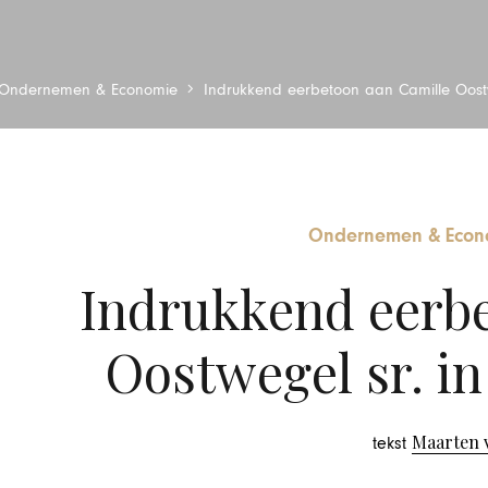
Ondernemen & Economie
Indrukkend eerbetoon aan Camille Oost
Ondernemen & Econ
Indrukkend eerbe
Oostwegel sr. i
Maarten 
tekst