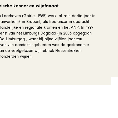
ische kenner en wijnfanaat
Laarhoven (Goirle, 1965) werkt al zo’n dertig jaar in
nvankelijk in Brabant, als freelancer in opdracht
 landelijke en regionale kranten en het ANP. In 1997
 dienst van het Limburgs Dagblad (in 2003 opgegaan
e Limburger) , waar hij bijna vijftien jaar zou
n van zijn aandachtsgebieden was de gastronomie.
van de veelgelezen wijnrubriek Flessentrekken
 honderden wijnen.