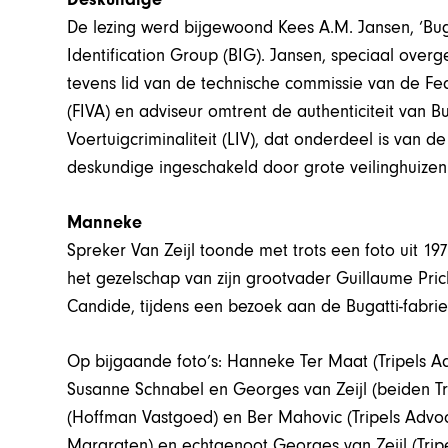
De lezing werd bijgewoond Kees A.M. Jansen, ‘Bugat
Identification Group (BIG). Jansen, speciaal over
tevens lid van de technische commissie van de Fed
(FIVA) en adviseur omtrent de authenticiteit van B
Voertuigcriminaliteit (LIV), dat onderdeel is van d
deskundige ingeschakeld door grote veilinghuizen
Manneke
Spreker Van Zeijl toonde met trots een foto uit 197
het gezelschap van zijn grootvader Guillaume Prick
Candide, tijdens een bezoek aan de Bugatti-fabrie
Op bijgaande foto’s: Hanneke Ter Maat (Tripels A
Susanne Schnabel en Georges van Zeijl (beiden T
(Hoffman Vastgoed) en Ber Mahovic (Tripels Advoca
Margraten) en echtgenoot Georges van Zeijl (Tri