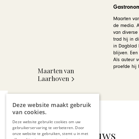
Gastronom
Maarten van 
de media. Aa
van diverse
trad hij in
in Dagblad D
blijven. Ee
Als auteur 
proefde hij
Maarten van
Laarhoven
Deze website maakt gebruik
van cookies.
Deze website gebruikt cookies om uw
gebruikerservaring te verbeteren. Door
Gerelateerd nieuws
onze website te gebruiken, stemt u in met