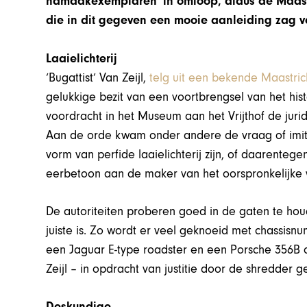
namaakexemplaren’ in omloop, aldus de Maastri
die in dit gegeven een mooie aanleiding zag vo
Laaielichterij
‘Bugattist’ Van Zeijl,
telg uit een bekende Maastrich
gelukkige bezit van een voortbrengsel van het his
voordracht in het Museum aan het Vrijthof de jurid
Aan de orde kwam onder andere de vraag of imitati
vorm van perfide laaielichterij zijn, of daarente
eerbetoon aan de maker van het oorspronkelijke 
De autoriteiten proberen goed in de gaten te houde
juiste is. Zo wordt er veel geknoeid met chassis
een Jaguar E-type roadster en een Porsche 356B c
Zeijl – in opdracht van justitie door de shredder g
Deskundige