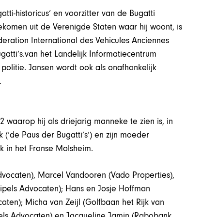
ti-historicus’ en voorzitter van de Bugatti
gekomen uit de Verenigde Staten waar hij woont, is
eration International des Vehicules Anciennes
ugatti’s.van het Landelijk Informatiecentrum
e politie. Jansen wordt ook als onafhankelijk
.
2 waarop hij als driejarig manneke te zien is, in
 (‘de Paus der Bugatti’s’) en zijn moeder
k in het Franse Molsheim.
dvocaten), Marcel Vandooren (Vado Properties),
ripels Advocaten); Hans en Josje Hoffman
ten); Micha van Zeijl (Golfbaan het Rijk van
pels Advocaten) en Jacqueline Jamin (Rabobank