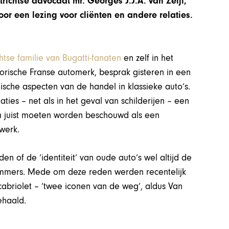
chtse advocaat mr. Georges J.J.A. van Zeijl,
or een lezing voor cliënten en andere relaties.
tse familie van Bugatti-fanaten
en zelf in het
torische Franse automerk, besprak gisteren in een
ische aspecten van de handel in klassieke auto’s.
es – net als in het geval van schilderijen – een
gen juist moeten worden beschouwd als een
werk.
n of de ‘identiteit’ van oude auto’s wel altijd de
nummers. Mede om deze reden werden recentelijk
abriolet – ’twee iconen van de weg’, aldus Van
ehaald.