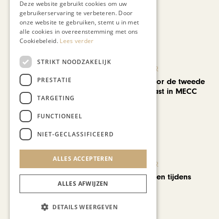
Deze website gebruikt cookies om uw
gebruikerservaring te verbeteren. Door
onze website te gebruiken, stemt u in met
Recent nieuws
alle cookies in overeenstemming met ons
Cookiebeleid.
Lees verder
STRIKT NOODZAKELIJK
KUNST & CULTUUR
PRESTATIE
EuropArtFair voor de tweede
keer op rij te gast in MECC
TARGETING
Maastricht
FUNCTIONEEL
NIET-GECLASSIFICEERD
ALLES ACCEPTEREN
KUNST & CULTUUR
Wereldse beelden tijdens
ALLES AFWIJZEN
Cultura Nova
DETAILS WEERGEVEN