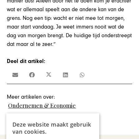
manier dus! Alleen door het te doen kom je erachter
wat er allemaal speelt aan de andere kan van de
grens. Nog een tip: wacht er niet mee tot morgen,
maar start vandaag. Je weet immers nooit wat de
dag van morgen brengt. De huidige tijd onderstreept
dat maar al te zeer.”
Deel dit artikel:
Meer artikelen over:
Ondernemen & Economie
,
Armand Vliegen
,
Coronacrisis
Deze website maakt gebruik
van cookies.